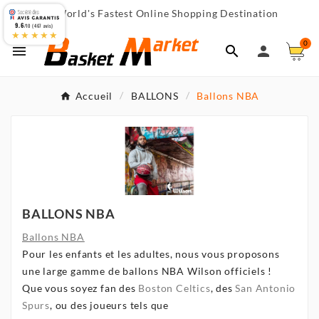
World's Fastest Online Shopping Destination

9.6
/10 (467 avis)
★★★★★
0



Accueil
BALLONS
Ballons NBA
BALLONS NBA
Ballons NBA
Pour les enfants et les adultes, nous vous proposons
une large gamme de ballons NBA Wilson officiels !
Que vous soyez fan des
Boston Celtics
, des
San Antonio
Spurs
, ou des joueurs tels que