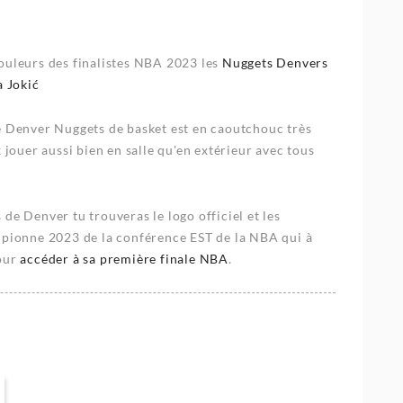
ouleurs des finalistes NBA 2023 les
Nuggets Denvers
a Jokić
e Denver Nuggets de basket est en caoutchouc très
 jouer aussi bien en salle qu'en extérieur avec tous
de Denver tu trouveras le logo officiel et les
mpionne 2023 de la conférence EST de la NBA qui à
pour
accéder à sa première finale NBA
.