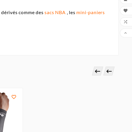

ts dérivés comme des
sacs NBA
, les
mini-paniers




