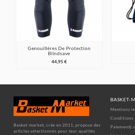
Genouillères De Protection
Blindsave



44,95 €
BASKET-
Mentions lé
Conditions 
Basket-market, crée en 2011, propose des
Paiements s
articles sélectionnés pour leur qualités