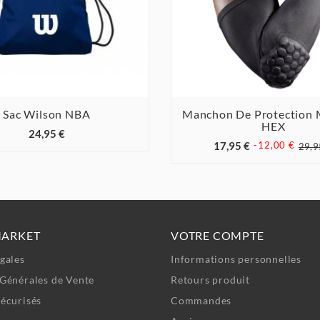
Sac Wilson NBA
Manchon De Protection



HEX



24,95 €
17,95 €
-12,00 €
29,9
MARKET
VOTRE COMPTE
gales
Informations personnelles
Générales de Vente
Retours produit
écurisés
Commandes