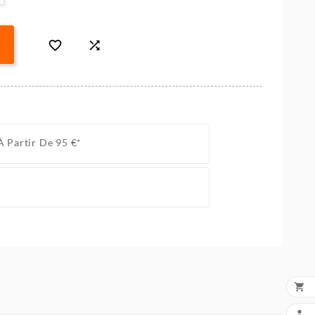


À Partir De 95 €*

