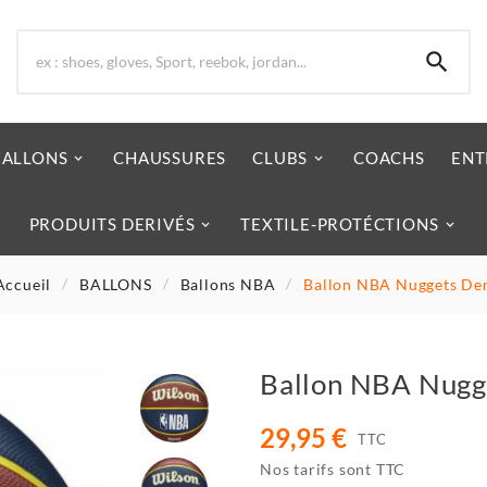

BALLONS
CHAUSSURES
CLUBS
COACHS
ENT
PRODUITS DERIVÉS
TEXTILE-PROTÉCTIONS
Accueil
BALLONS
Ballons NBA
Ballon NBA Nuggets De
Ballon NBA Nugg
29,95 €
TTC
Nos tarifs sont TTC