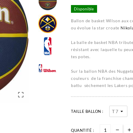
Disponible
Ballon de basket Wilson aux c
ou évolue la star croate
Nikol
La balle de basket NBA tribut
résistant avec laquelle tu peux
tes potes.
Sur la ballon NBA des Nuggets 
couleurs de la franchise cha
battu sèchement les Lakers 

TAILLE BALLON :
QUANTITÉ :