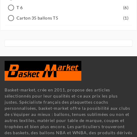
T 6
(6)
Carton 35 ballons T5
(1)
Carton 35 ballons T6
(1)
Basket-market, crée en 2011, propose des articles
sélectionnés pour leur qualités et-ce aux prix les plus
justes. Spécialiste français des plaquettes coachs
personnalisées, basket-market offre la possibilité aux clubs
de s'équiper au mieux : ballons, tenues sublimées ou non et
autres textiles, matériel pour table de marque, coupes et
trophées et bien plus encore. Les particuliers trouveront
des baskets, des ballons NBA et WNBA, des produits dérivés