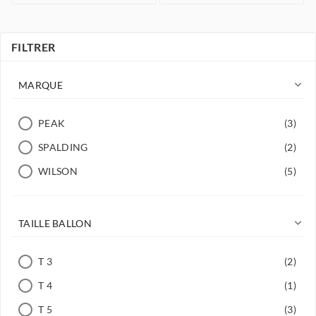
FILTRER

MARQUE
PEAK
(3)
SPALDING
(2)
WILSON
(5)

TAILLE BALLON
T 3
(2)
T 4
(1)
T 5
(3)