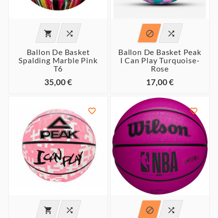




Ballon De Basket
Ballon De Basket Peak
Spalding Marble Pink
I Can Play Turquoise-
T6
Rose
35,00 €
17,00 €





