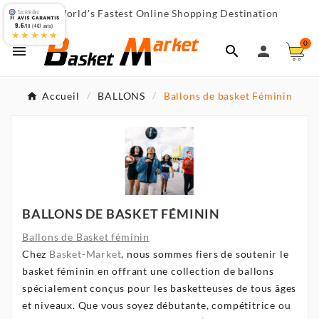
World's Fastest Online Shopping Destination

9.6
/10 (467 avis)
★★★★★
0



Accueil
BALLONS
Ballons de basket Féminin
BALLONS DE BASKET FÉMININ
Ballons de Basket féminin
Chez
Basket-Market
, nous sommes fiers de soutenir le
basket féminin en offrant une collection de ballons
spécialement conçus pour les basketteuses de tous âges
et niveaux. Que vous soyez débutante, compétitrice ou