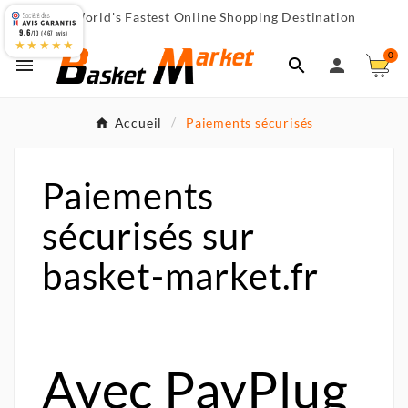
World's Fastest Online Shopping Destination

9.6
/10 (467 avis)
★★★★★
0



Accueil
Paiements sécurisés
Paiements
sécurisés sur
basket-market.fr
Avec PayPlug