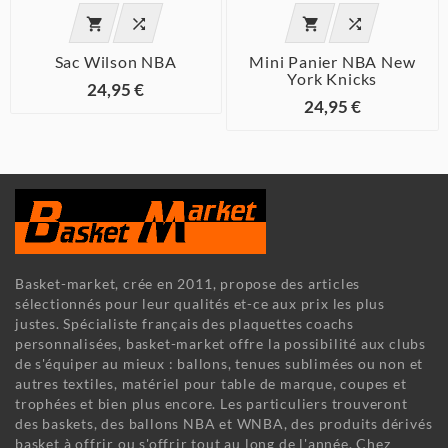




Sac Wilson NBA
Mini Panier NBA New
York Knicks
24,95 €
24,95 €
Basket-market, crée en 2011, propose des articles
sélectionnés pour leur qualités et-ce aux prix les plus
justes. Spécialiste français des plaquettes coachs
personnalisées, basket-market offre la possibilité aux clubs
de s'équiper au mieux : ballons, tenues sublimées ou non et
autres textiles, matériel pour table de marque, coupes et
trophées et bien plus encore. Les particuliers trouveront
des baskets, des ballons NBA et WNBA, des produits dérivés
basket à offrir ou s'offrir tout au long de l'année. Chez