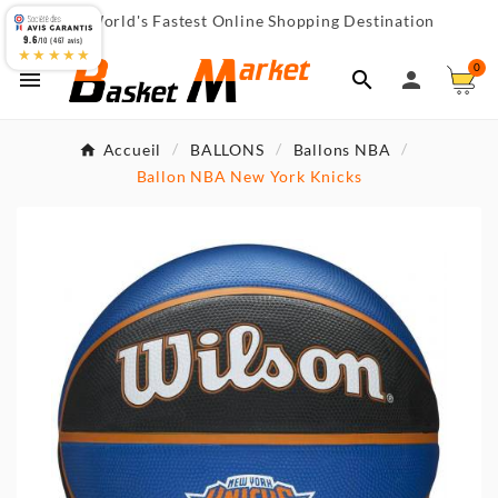
World's Fastest Online Shopping Destination

9.6
/10 (467 avis)
★★★★★
0



Accueil
BALLONS
Ballons NBA
Ballon NBA New York Knicks