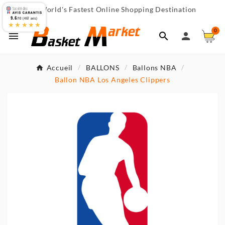
World's Fastest Online Shopping Destination

9.6
/10 (467 avis)
★★★★★
0



Accueil
BALLONS
Ballons NBA
Ballon NBA Los Angeles Clippers