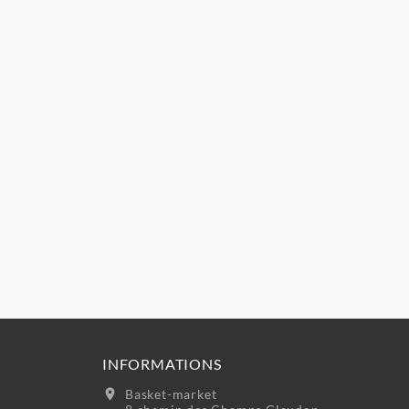
INFORMATIONS
location_on
Basket-market