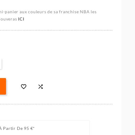
ini-panier aux couleurs de sa franchise NBA les
trouveras
ICI


À Partir De 95 €*