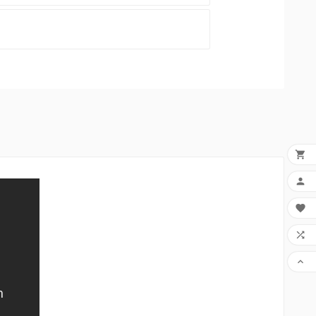




