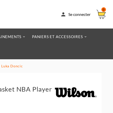
0

Se connecter
AINEMENTS
PANIERS ET ACCESSOIRES
r Luka Doncic
asket NBA Player