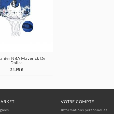
Panier NBA Maverick De
Dallas



24,95 €
MARKET
VOTRE COMPTE
gales
Informations personnelles