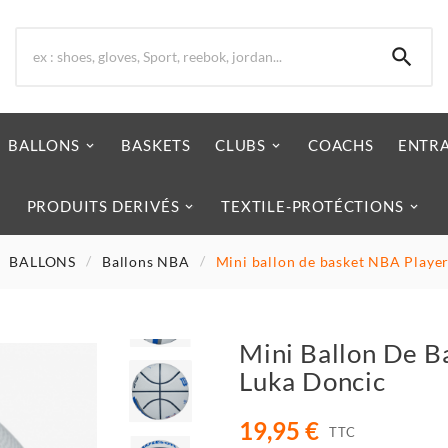

BALLONS
BASKETS
CLUBS
COACHS
ENTR
PRODUITS DERIVÉS
TEXTILE-PROTÉCTIONS
BALLONS
Ballons NBA
Mini ballon de basket NBA Playe
Mini Ballon De B
Luka Doncic
19,95 €
TTC