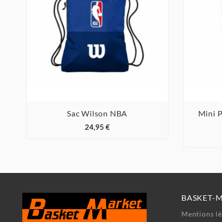
Sac Wilson NBA
Mini 



24,95 €
BASKET-
Mentions lé