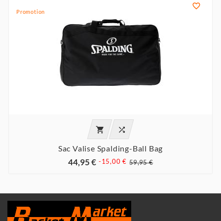

Promotion


Sac Valise Spalding-Ball Bag
44,95 €
-15,00 €
59,95 €