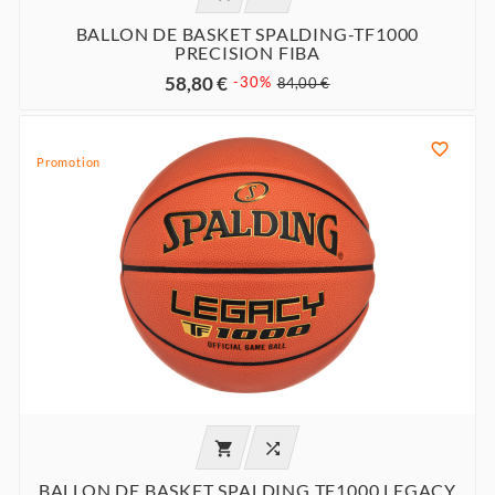
BALLON DE BASKET SPALDING-TF1000
PRECISION FIBA
58,80 €
-30%
84,00 €

Promotion


BALLON DE BASKET SPALDING TF1000 LEGACY