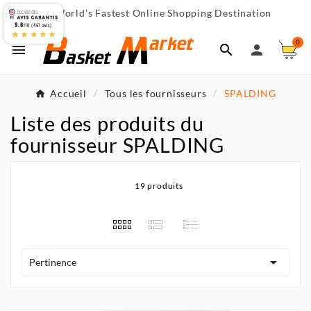
World's Fastest Online Shopping Destination

9.6
/10 (467 avis)
★★★★★
0



Accueil
Tous les fournisseurs
SPALDING
Liste des produits du
fournisseur SPALDING
19 produits

Pertinence