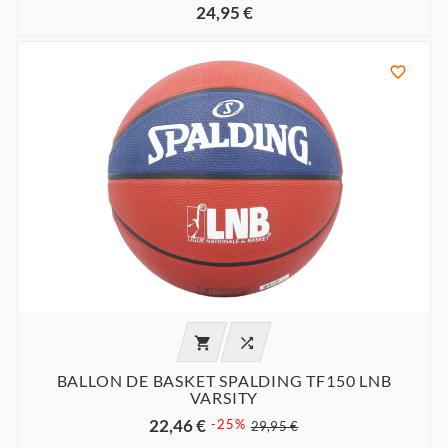
24,95 €



BALLON DE BASKET SPALDING TF150 LNB
VARSITY
22,46 €
-25%
29,95 €