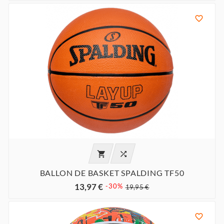



BALLON DE BASKET SPALDING TF50
13,97 €
-30%
19,95 €
