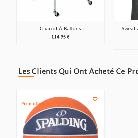
Chariot À Ballons
Sweat 



114,95 €
Les Clients Qui Ont Acheté Ce Pr

Promotion