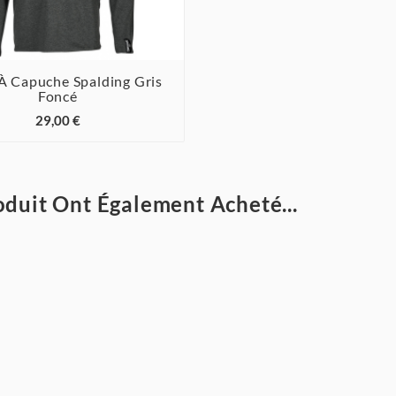
À Capuche Spalding Gris
Foncé



29,00 €
oduit Ont Également Acheté...