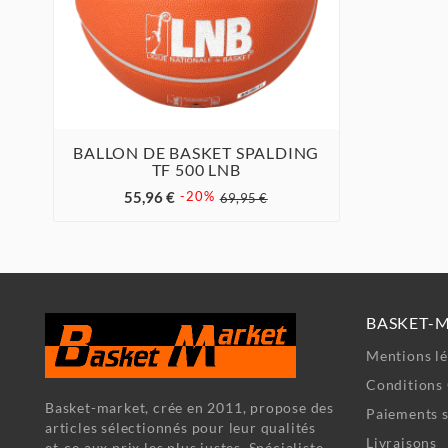
BALLON DE BASKET SPALDING
TF 500 LNB



55,96 €
-20%
69,95 €
BASKET-
Mentions lé
Conditions 
Basket-market, crée en 2011, propose des
Paiements s
articles sélectionnés pour leur qualités
Livraisons
et-ce aux prix les plus justes. Spécialiste