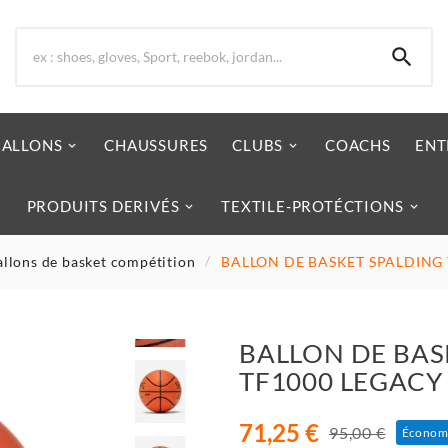

BALLONS
CHAUSSURES
CLUBS
COACHS
ENT
PRODUITS DERIVÉS
TEXTILE-PROTÉCTIONS
allons de basket compétition
BALLON DE BASKET SPALDING
BALLON DE BAS
TF1000 LEGACY
71,25 €
95,00 €
Économ