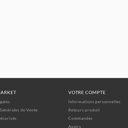
MARKET
VOTRE COMPTE
gales
Informations personnelles
Générales de Vente
Retours produit
écurisés
Commandes
Avoirs