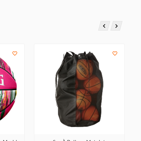



