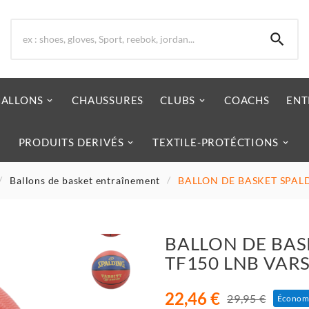

BALLONS
CHAUSSURES
CLUBS
COACHS
ENT
PRODUITS DERIVÉS
TEXTILE-PROTÉCTIONS
Ballons de basket entraînement
BALLON DE BASKET SPALD
BALLON DE BAS
TF150 LNB VARS
22,46 €
29,95 €
Économ