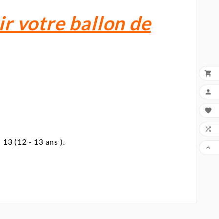
r votre ballon de




 13 (12 - 13 ans ).
