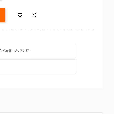


À Partir De 95 €*