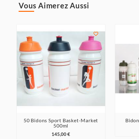
Vous Aimerez Aussi

50 Bidons Sport Basket-Market
Bidon
500ml



145,00 €