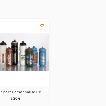

 Sport Personnalisé PB



3,20 €