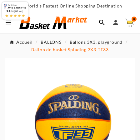
World's Fastest Online Shopping Destination

9.6
/10 (467 avis)
★★★★★
0



Accueil
BALLONS
Ballons 3X3, playground
Ballon de basket Splading 3X3-TF33