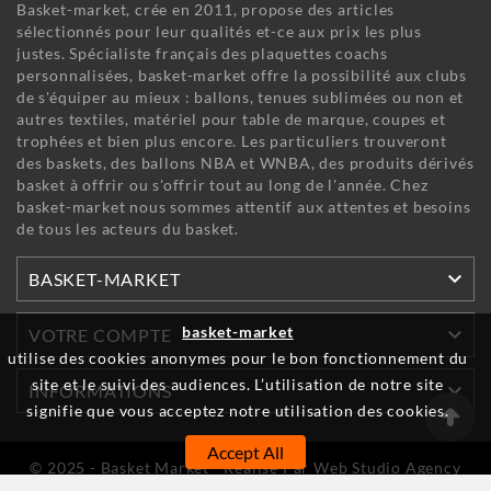
Basket-market, crée en 2011, propose des articles
sélectionnés pour leur qualités et-ce aux prix les plus
justes. Spécialiste français des plaquettes coachs
personnalisées, basket-market offre la possibilité aux clubs
de s'équiper au mieux : ballons, tenues sublimées ou non et
autres textiles, matériel pour table de marque, coupes et
trophées et bien plus encore. Les particuliers trouveront
des baskets, des ballons NBA et WNBA, des produits dérivés
basket à offrir ou s'offrir tout au long de l'année. Chez
basket-market nous sommes attentif aux attentes et besoins
de tous les acteurs du basket.

BASKET-MARKET

basket-market
VOTRE COMPTE
utilise des cookies anonymes pour le bon fonctionnement du
site et le suivi des audiences. L’utilisation de notre site

INFORMATIONS
signifie que vous acceptez notre utilisation des cookies.
Accept All
© 2025 - Basket Market - Réalisé Par Web Studio Agency