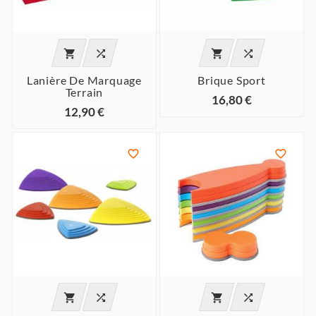




Lanière De Marquage
Brique Sport
Terrain
16,80 €
12,90 €





