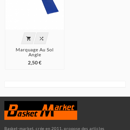


Marquage Au Sol
Angle
2,50 €
Basket-market, crée en 2011, propose des articles