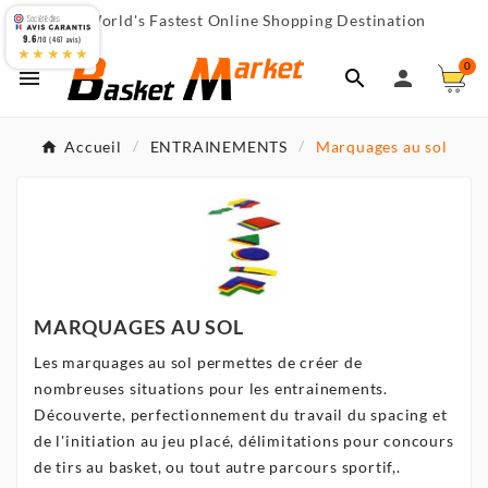
World's Fastest Online Shopping Destination

9.6
/10 (467 avis)
★★★★★
0



Accueil
ENTRAINEMENTS
Marquages au sol
MARQUAGES AU SOL
Les marquages au sol permettes de créer de
nombreuses situations pour les entrainements.
Découverte, perfectionnement du travail du spacing et
de l'initiation au jeu placé, délimitations pour concours
de tirs au basket, ou tout autre parcours sportif,.