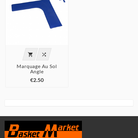


Marquage Au Sol
Angle
€2.50