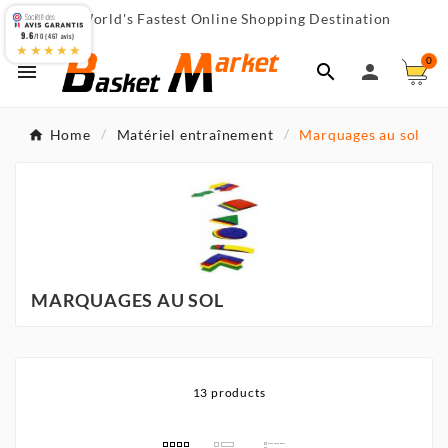
World's Fastest Online Shopping Destination

9.6
/10 (467 avis)
★★★★★
0



Home
Matériel entraînement
Marquages au sol
MARQUAGES AU SOL
13 products