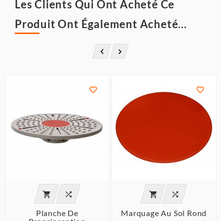
Les Clients Qui Ont Acheté Ce
Produit Ont Également Acheté...








Planche De
Marquage Au Sol Rond