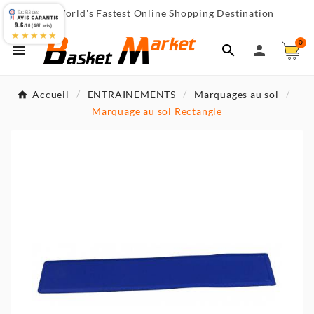
World's Fastest Online Shopping Destination

9.6
/10 (467 avis)
★★★★★
0



Accueil
ENTRAINEMENTS
Marquages au sol
Marquage au sol Rectangle