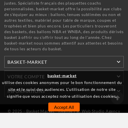
justes. Spécialiste français des plaquettes coachs
personnalisées, basket-market offre la possibilité aux clubs
de s'équiper au mieux : ballons, tenues sublimées ou non et
autres textiles, matériel pour table de marque, coupes et
trophées et bien plus encore. Les particuliers trouveront
des baskets, des ballons NBA et WNBA, des produits dérivés
basket à offrir ou s'offrir tout au long de l'année. Chez
basket-market nous sommes attentif aux attentes et besoins
de tous les acteurs du basket.

BASKET-MARKET

basket-market
VOTRE COMPTE
utilise des cookies anonymes pour le bon fonctionnement du
site et le suivi des audiences. L’utilisation de notre site

INFORMATIONS
signifie que vous acceptez notre utilisation des cookies.
Accept All
© 2025 - Basket Market - Réalisé Par Web Studio Agency