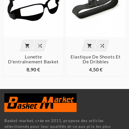




Lunette
Elastique De Shoots Et
D'entraînement Basket
De Dribbles
8,90 €
4,50 €
Basket-market, crée en 2011, propose des articles
sélectionnés pour leur qualités et-ce aux prix les plus