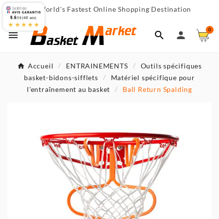
World's Fastest Online Shopping Destination

9.6
/10 (467 avis)
★★★★★
0



Accueil
ENTRAINEMENTS
Outils spécifiques
basket-bidons-sifflets
Matériel spécifique pour
l'entraînement au basket
Ball Return Spalding