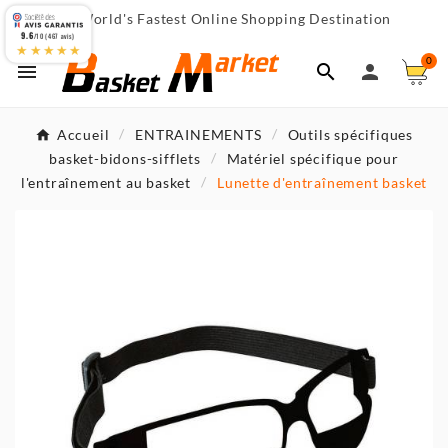
World's Fastest Online Shopping Destination

9.6
/10 (467 avis)
★★★★★
0



Accueil
ENTRAINEMENTS
Outils spécifiques
basket-bidons-sifflets
Matériel spécifique pour
l'entraînement au basket
Lunette d'entraînement basket