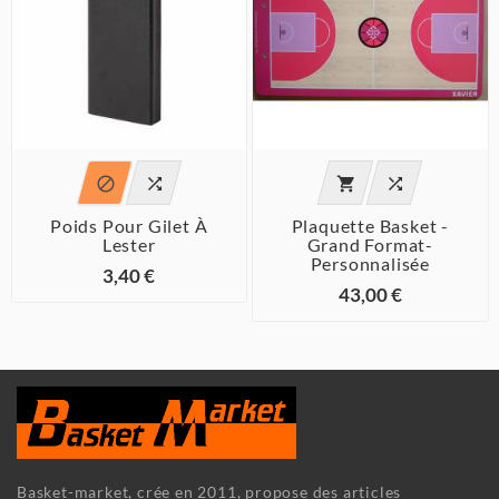




Poids Pour Gilet À
Plaquette Basket -
Lester
Grand Format-
Personnalisée
3,40 €
43,00 €
Basket-market, crée en 2011, propose des articles