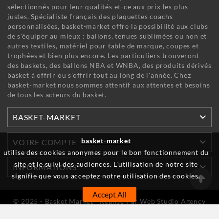
sélectionnés pour leur qualités et-ce aux prix les plus
justes. Spécialiste français des plaquettes coachs
personnalisées, basket-market offre la possibilité aux clubs
de s'équiper au mieux : ballons, tenues sublimées ou non et
autres textiles, matériel pour table de marque, coupes et
trophées et bien plus encore. Les particuliers trouveront
des baskets, des ballons NBA et WNBA, des produits dérivés
basket à offrir ou s'offrir tout au long de l'année. Chez
basket-market nous sommes attentif aux attentes et besoins
de tous les acteurs du basket.

BASKET-MARKET

basket-market
VOTRE COMPTE
utilise des cookies anonymes pour le bon fonctionnement du
site et le suivi des audiences. L’utilisation de notre site

INFORMATIONS
signifie que vous acceptez notre utilisation des cookies.
Accept All
© 2025 - Basket Market - Réalisé Par Web Studio Agency