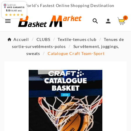
World's Fastest Online Shopping Destination

9.6
/10 (467 avis)
★★★★★
0



Accueil
CLUBS
Textile-tenues club
Tenues de
sortie-survetêments-polos
Survêtement, joggings,
sweats
Catalogue Craft Team-Sport