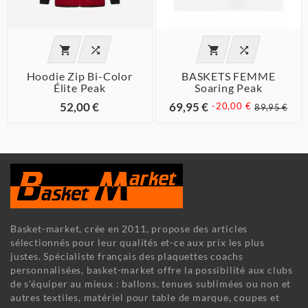




Hoodie Zip Bi-Color
BASKETS FEMME
Élite Peak
Soaring Peak
52,00 €
69,95 €
-20,00 €
89,95 €
Basket-market, crée en 2011, propose des articles
sélectionnés pour leur qualités et-ce aux prix les plus
justes. Spécialiste français des plaquettes coachs
personnalisées, basket-market offre la possibilité aux clubs
de s'équiper au mieux : ballons, tenues sublimées ou non et
autres textiles, matériel pour table de marque, coupes et