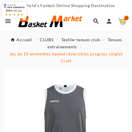
World's Fastest Online Shopping Destination

9.6
/10 (467 avis)
★★★★★
0



Accueil
CLUBS
Textile-tenues club
Tenues
entrainements
Jeu de 10 ensembles basket réversibles progress singlet
Craft