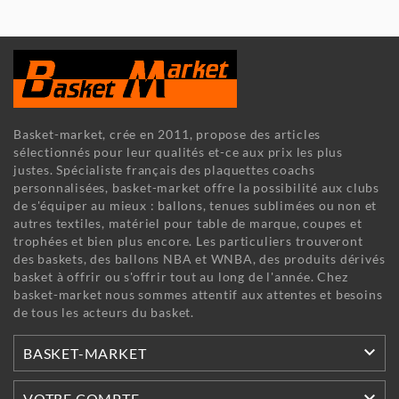
Basket-market, crée en 2011, propose des articles
sélectionnés pour leur qualités et-ce aux prix les plus
justes. Spécialiste français des plaquettes coachs
personnalisées, basket-market offre la possibilité aux clubs
de s'équiper au mieux : ballons, tenues sublimées ou non et
autres textiles, matériel pour table de marque, coupes et
trophées et bien plus encore. Les particuliers trouveront
des baskets, des ballons NBA et WNBA, des produits dérivés
basket à offrir ou s'offrir tout au long de l'année. Chez
basket-market nous sommes attentif aux attentes et besoins
de tous les acteurs du basket.

BASKET-MARKET

VOTRE COMPTE