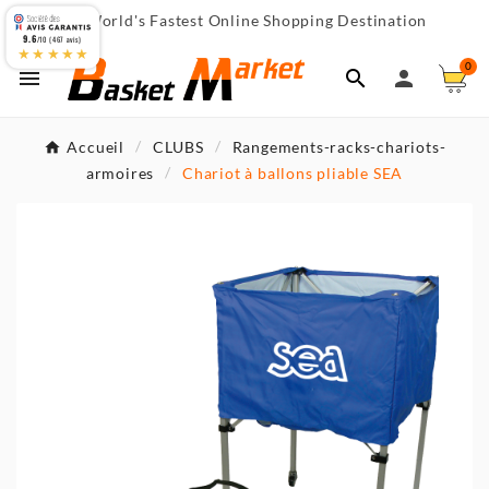
World's Fastest Online Shopping Destination

9.6
/10 (467 avis)
★★★★★
0



Accueil
CLUBS
Rangements-racks-chariots-
armoires
Chariot à ballons pliable SEA