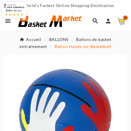
World's Fastest Online Shopping Destination

9.6
/10 (467 avis)
★★★★★
0



Accueil
BALLONS
Ballons de basket
entraînement
Ballon Hands-on-Basketball