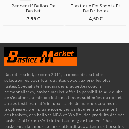
Pendentif Ballon De
Elastique De Shoots Et
Basket
De Dribbles
3,95 €
4,50 €
Basket-market, crée en 2011, propose des articles
sélectionnés pour leur qualités et-ce aux prix les plus
justes. Spécialiste français des plaquettes coachs
personnalisées, basket-market offre la possibilité aux clubs
de s'équiper au mieux : ballons, tenues sublimées ou non et
autres textiles, matériel pour table de marque, coupes et
trophées et bien plus encore. Les particuliers trouveront
des baskets, des ballons NBA et WNBA, des produits dérivés
basket à offrir ou s'offrir tout au long de l'année. Chez
basket-market nous sommes attentif aux attentes et besoins