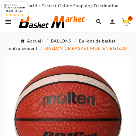
World's Fastest Online Shopping Destination

9.6
/10 (467 avis)
★★★★★
0



Accueil
BALLONS
Ballons de basket
entraînement
BALLON DE BASKET MOLTEN BG1600