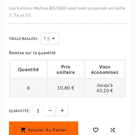
Les ballons Molten BG1600 vont sont proposés en taille
7, T6 et T5
TAILLE BALLON :
Remise sur la quantité
Prix
Vous
Quantité
unitaire
économisez
Jusqu'à
6
10,80 €
43,20 €
QUANTITÉ :



Ajouter Au Panier