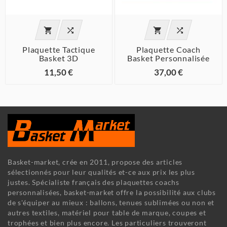




Plaquette Tactique
Plaquette Coach
Basket 3D
Basket Personnalisée
11,50 €
37,00 €
Basket-market, crée en 2011, propose des articles
sélectionnés pour leur qualités et-ce aux prix les plus
justes. Spécialiste français des plaquettes coachs
personnalisées, basket-market offre la possibilité aux clubs
de s'équiper au mieux : ballons, tenues sublimées ou non et
autres textiles, matériel pour table de marque, coupes et
trophées et bien plus encore. Les particuliers trouveront