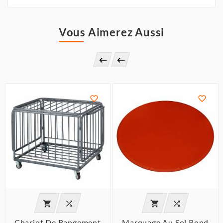
Vous Aimerez Aussi








Chariot De Rangement
Marquage Au Sol Rond