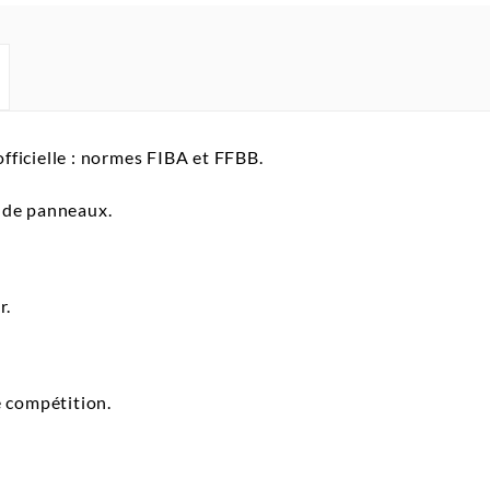
officielle : normes FIBA et FFBB.
s de panneaux.
r.
e compétition.