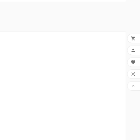




