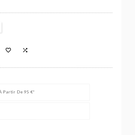


À Partir De 95 €*