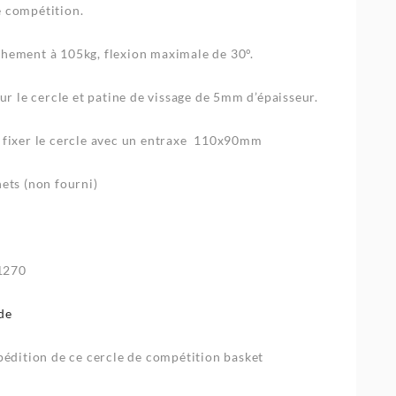
e compétition.
chement à 105kg, flexion maximale de 30°.
 le cercle et patine de vissage de 5mm d’épaisseur.
r fixer le cercle avec un entraxe 110x90mm
hets (non fourni)
1270
de
xpédition de ce cercle de compétition basket