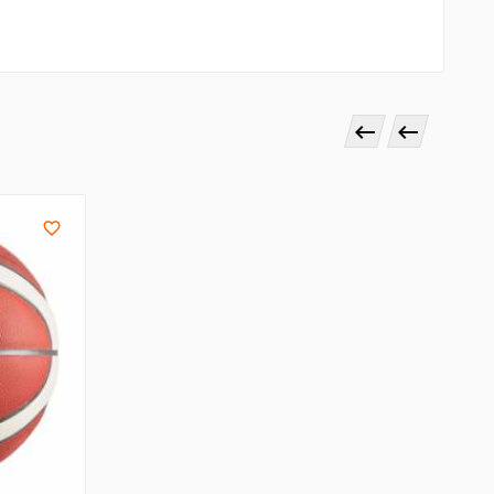


