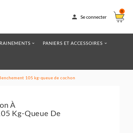
0

Se connecter
RAINEMENTS
PANIERS ET ACCESSOIRES
clenchement 105 kg-queue de cochon
ion À
105 Kg-Queue De