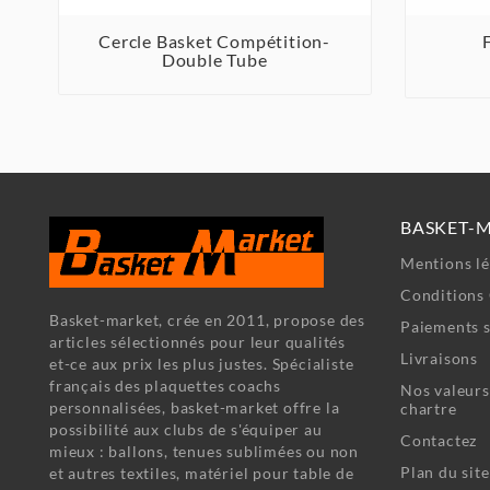
Cercle Basket Compétition-



Double Tube
BASKET-
Mentions lé
Conditions 
Basket-market, crée en 2011, propose des
Paiements s
articles sélectionnés pour leur qualités
Livraisons
et-ce aux prix les plus justes. Spécialiste
français des plaquettes coachs
Nos valeurs
personnalisées, basket-market offre la
chartre
possibilité aux clubs de s'équiper au
Contactez
mieux : ballons, tenues sublimées ou non
Plan du site
et autres textiles, matériel pour table de