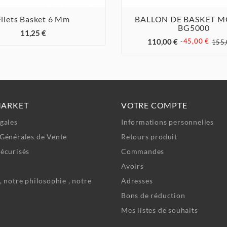
Filets Basket 6 Mm
BALLON DE BASKET 



BG5000



11,25 €
110,00 €
-45,00 €
155,
MARKET
VOTRE COMPTE
gales
Informations personnelles
Générales de Vente
Retours produit
écurisés
Commandes
Avoirs
, notre philosophie , notre
Adresses
Bons de réduction
Mes listes de souhaits