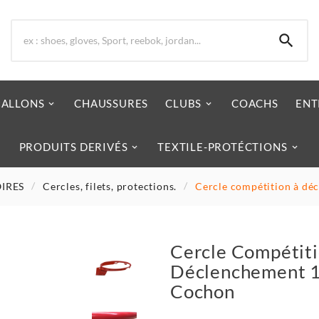

BALLONS
CHAUSSURES
CLUBS
COACHS
ENT
PRODUITS DERIVÉS
TEXTILE-PROTÉCTIONS
OIRES
Cercles, filets, protections.
Cercle compétition à dé
Cercle Compétit
Déclenchement 
Cochon