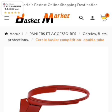
World's Fastest Online Shopping Destination

9.6
/10 (467 avis)
★★★★★
0



Accueil
PANIERS ET ACCESSOIRES
Cercles, filets,
protections.
Cercle basket compétition- double tube