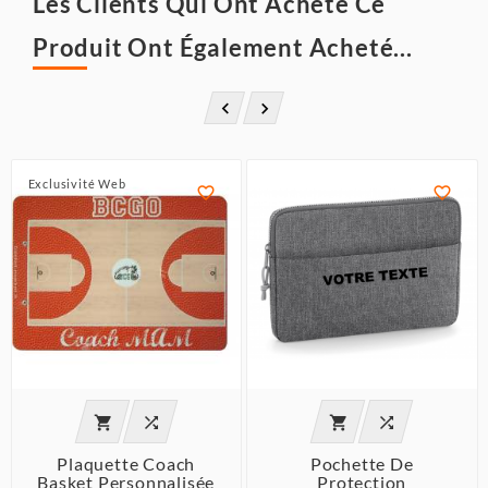
Les Clients Qui Ont Acheté Ce
Produit Ont Également Acheté...


Exclusivité Web






Plaquette Coach
Pochette De
Basket Personnalisée
Protection