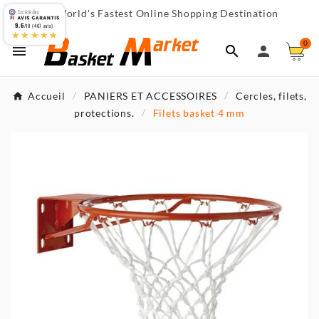
World's Fastest Online Shopping Destination

9.6
/10 (467 avis)
★★★★★
0



Accueil
PANIERS ET ACCESSOIRES
Cercles, filets,
protections.
Filets basket 4 mm