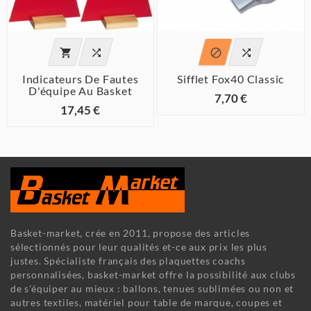




Indicateurs De Fautes
Sifflet Fox40 Classic
D'équipe Au Basket
7,70 €
17,45 €
Basket-market, crée en 2011, propose des articles
sélectionnés pour leur qualités et-ce aux prix les plus
justes. Spécialiste français des plaquettes coachs
personnalisées, basket-market offre la possibilité aux clubs
de s'équiper au mieux : ballons, tenues sublimées ou non et
autres textiles, matériel pour table de marque, coupes et