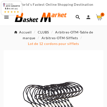
World's Fastest Online Shopping Destination

9.6
/10 (467 avis)
★★★★★
0



Accueil
CLUBS
Arbitres-OTM-Table de
marque
Arbitres-OTM-Sifflets
Lot de 12 cordons pour sifflets