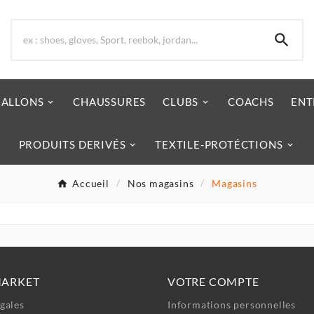

BALLONS
CHAUSSURES
CLUBS
COACHS
ENT
PRODUITS DERIVÉS
TEXTILE-PROTÉCTIONS
Accueil
Nos magasins
Magasins
MARKET
VOTRE COMPTE
gales
Informations personnelles