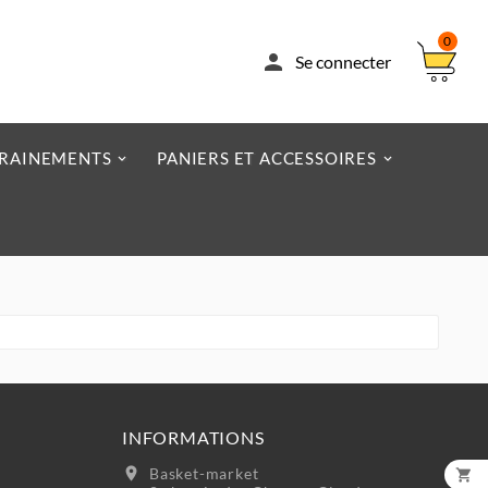
0

Se connecter
RAINEMENTS
PANIERS ET ACCESSOIRES
INFORMATIONS
location_on
Basket-market
