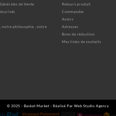
Générales de Vente
Retours produit
écurisés
Commandes
Avoirs
, notre philosophie , notre
Adresses
Bons de réduction
Mes listes de souhaits
© 2025 - Basket Market - Réalisé Par Web Studio Agency