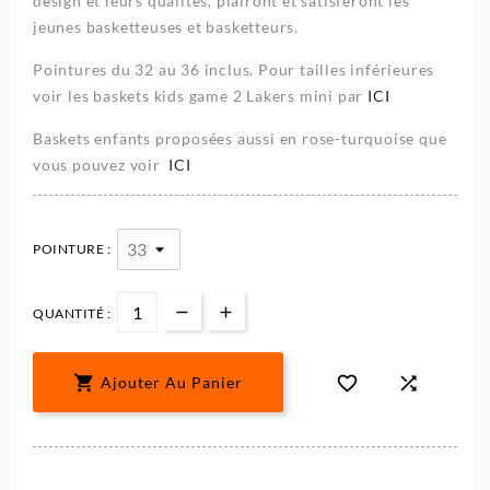
design et leurs qualités, plairont et satisferont les
jeunes basketteuses et basketteurs.
Pointures du 32 au 36 inclus. Pour tailles inférieures
voir les baskets kids game 2 Lakers mini par
ICI
Baskets enfants proposées aussi en rose-turquoise que
vous pouvez voir
ICI
POINTURE :
QUANTITÉ :



Ajouter Au Panier