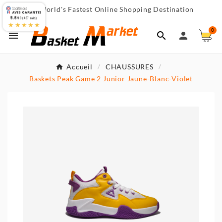
World's Fastest Online Shopping Destination

9.6
/10 (467 avis)
★★★★★
0



Accueil
CHAUSSURES
Baskets Peak Game 2 Junior Jaune-Blanc-Violet