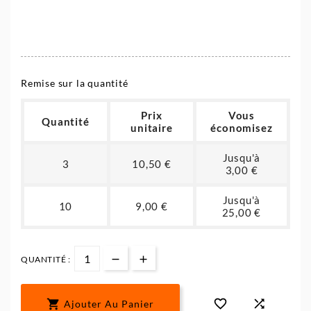
Remise sur la quantité
Prix
Vous
Quantité
unitaire
économisez
Jusqu'à
3
10,50 €
3,00 €
Jusqu'à
10
9,00 €
25,00 €
QUANTITÉ :



Ajouter Au Panier