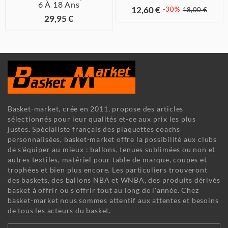
6 À 18 Ans
12,60 €
-30%
18,00 €
29,95 €
Basket-market, crée en 2011, propose des articles
sélectionnés pour leur qualités et-ce aux prix les plus
justes. Spécialiste français des plaquettes coachs
personnalisées, basket-market offre la possibilité aux clubs
de s'équiper au mieux : ballons, tenues sublimées ou non et
autres textiles, matériel pour table de marque, coupes et
trophées et bien plus encore. Les particuliers trouveront
des baskets, des ballons NBA et WNBA, des produits dérivés
basket à offrir ou s'offrir tout au long de l'année. Chez
basket-market nous sommes attentif aux attentes et besoins
de tous les acteurs du basket.