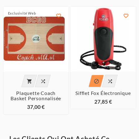
Exclusivité Web






Plaquette Coach
Sifflet Fox Électronique
Basket Personnalisée
27,85 €
37,00 €
Les Clients Qui Ont Acheté Ce