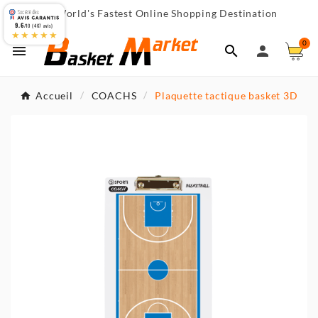
World's Fastest Online Shopping Destination

9.6
/10 (467 avis)
★★★★★
0



Accueil
COACHS
Plaquette tactique basket 3D