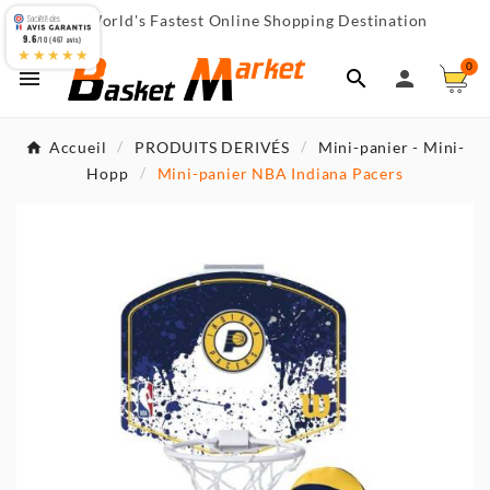
World's Fastest Online Shopping Destination

9.6
/10 (467 avis)
★★★★★
0



Accueil
PRODUITS DERIVÉS
Mini-panier - Mini-
Hopp
Mini-panier NBA Indiana Pacers