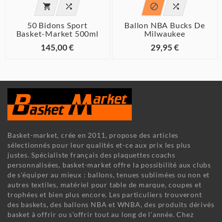




50 Bidons Sport
Ballon NBA Bucks De
Basket-Market 500ml
Milwaukee
145,00 €
29,95 €
Basket-market, crée en 2011, propose des articles
sélectionnés pour leur qualités et-ce aux prix les plus
justes. Spécialiste français des plaquettes coachs
personnalisées, basket-market offre la possibilité aux clubs
de s'équiper au mieux : ballons, tenues sublimées ou non et
autres textiles, matériel pour table de marque, coupes et
trophées et bien plus encore. Les particuliers trouveront
des baskets, des ballons NBA et WNBA, des produits dérivés
basket à offrir ou s'offrir tout au long de l'année. Chez