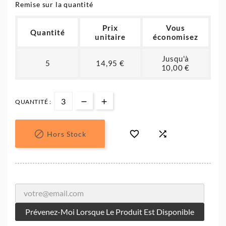
Remise sur la quantité
Prix
Vous
Quantité
unitaire
économisez
Jusqu'à
5
14,95 €
10,00 €
QUANTITÉ :



Hors Stock
Prévenez-Moi Lorsque Le Produit Est Disponible