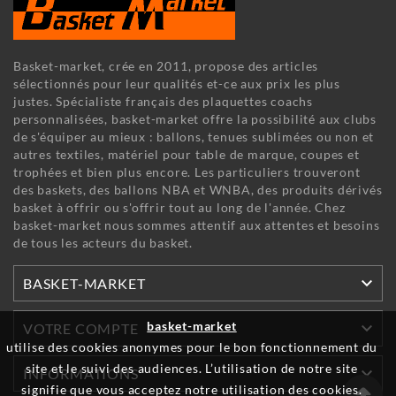
Basket-market, crée en 2011, propose des articles
sélectionnés pour leur qualités et-ce aux prix les plus
justes. Spécialiste français des plaquettes coachs
personnalisées, basket-market offre la possibilité aux clubs
de s'équiper au mieux : ballons, tenues sublimées ou non et
autres textiles, matériel pour table de marque, coupes et
trophées et bien plus encore. Les particuliers trouveront
des baskets, des ballons NBA et WNBA, des produits dérivés
basket à offrir ou s'offrir tout au long de l'année. Chez
basket-market nous sommes attentif aux attentes et besoins
de tous les acteurs du basket.

BASKET-MARKET

basket-market
VOTRE COMPTE
utilise des cookies anonymes pour le bon fonctionnement du
site et le suivi des audiences. L’utilisation de notre site

INFORMATIONS
signifie que vous acceptez notre utilisation des cookies.