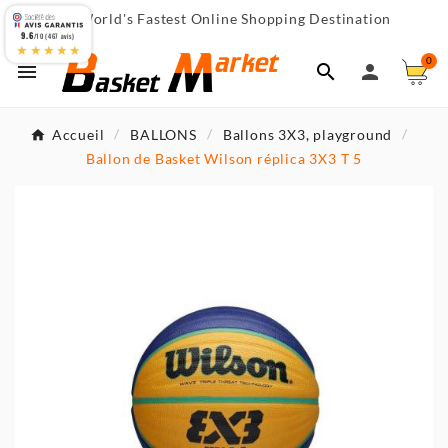
World's Fastest Online Shopping Destination

9.6
/10 (467 avis)
★★★★★
0



Accueil
BALLONS
Ballons 3X3, playground
Ballon de Basket Wilson réplica 3X3 T 5