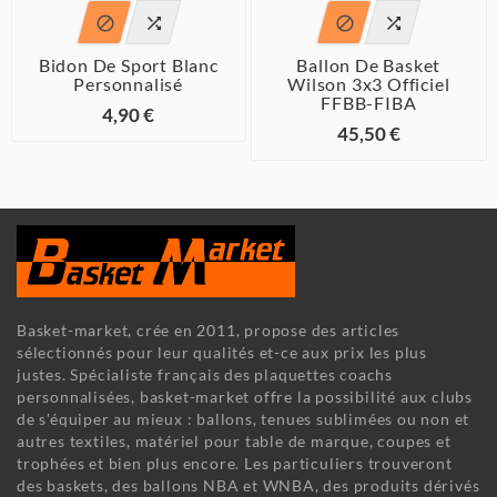




Bidon De Sport Blanc
Ballon De Basket
Personnalisé
Wilson 3x3 Officiel
FFBB-FIBA
4,90 €
45,50 €
Basket-market, crée en 2011, propose des articles
sélectionnés pour leur qualités et-ce aux prix les plus
justes. Spécialiste français des plaquettes coachs
personnalisées, basket-market offre la possibilité aux clubs
de s'équiper au mieux : ballons, tenues sublimées ou non et
autres textiles, matériel pour table de marque, coupes et
trophées et bien plus encore. Les particuliers trouveront
des baskets, des ballons NBA et WNBA, des produits dérivés