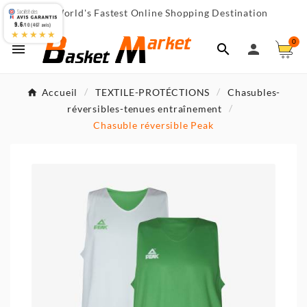
World's Fastest Online Shopping Destination

9.6
/10 (467 avis)
★★★★★
0



Accueil
TEXTILE-PROTÉCTIONS
Chasubles-
réversibles-tenues entraînement
Chasuble réversible Peak