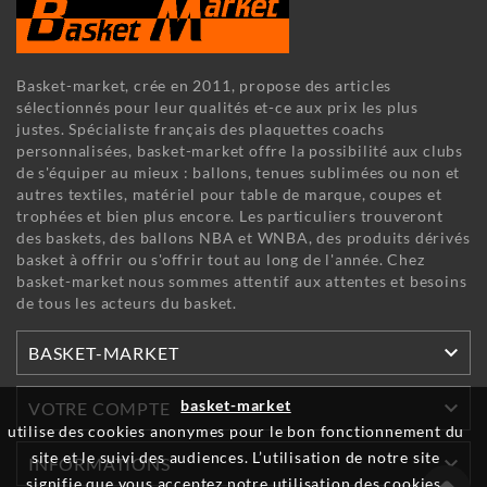
Basket-market, crée en 2011, propose des articles
sélectionnés pour leur qualités et-ce aux prix les plus
justes. Spécialiste français des plaquettes coachs
personnalisées, basket-market offre la possibilité aux clubs
de s'équiper au mieux : ballons, tenues sublimées ou non et
autres textiles, matériel pour table de marque, coupes et
trophées et bien plus encore. Les particuliers trouveront
des baskets, des ballons NBA et WNBA, des produits dérivés
basket à offrir ou s'offrir tout au long de l'année. Chez
basket-market nous sommes attentif aux attentes et besoins
de tous les acteurs du basket.

BASKET-MARKET

basket-market
VOTRE COMPTE
utilise des cookies anonymes pour le bon fonctionnement du
site et le suivi des audiences. L’utilisation de notre site

INFORMATIONS
signifie que vous acceptez notre utilisation des cookies.