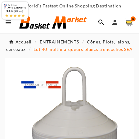
World's Fastest Online Shopping Destination

9.6
/10 (467 avis)
★★★★★
0



Accueil
ENTRAINEMENTS
Cônes, Plots, jalons,
cerceaux
Lot 40 multimarqueurs blancs à encoches SEA