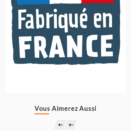
Vous Aimerez Aussi

