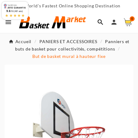
World's Fastest Online Shopping Destination

9.6
/10 (467 avis)
★★★★★
0



Accueil
PANIERS ET ACCESSOIRES
Panniers et
buts de basket pour collectivités, compétitions
But de basket mural à hauteur fixe