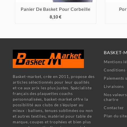
Panier De Basket Pour Corbeille
Por



8,10 €
BASKET-
Mentions lé
Conditions 
Basket-market, crée en 2011, propose des
Paiements s
articles sélectionnés pour leur qualités
Livraisons
et-ce aux prix les plus justes. Spécialiste
français des plaquettes coachs
Nos valeurs
personnalisées, basket-market offre la
chartre
possibilité aux clubs de s'équiper au
Contactez
mieux : ballons, tenues sublimées ou non
Plan du site
et autres textiles, matériel pour table de
marque, coupes et trophées et bien plus