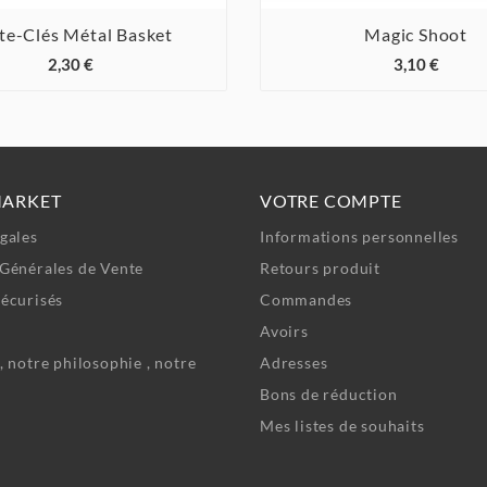
te-Clés Métal Basket
Magic Shoot






2,30 €
3,10 €
MARKET
VOTRE COMPTE
gales
Informations personnelles
Générales de Vente
Retours produit
écurisés
Commandes
Avoirs
, notre philosophie , notre
Adresses
Bons de réduction
Mes listes de souhaits