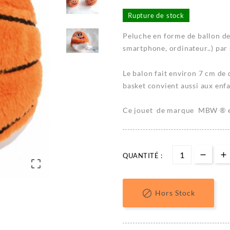
Rupture de stock
Peluche en forme de ballon de 
smartphone, ordinateur..) par
Le balon fait environ 7 cm de 
basket convient aussi aux enfa
Ce jouet de marque MBW ® e
QUANTITÉ :


Hors Stock