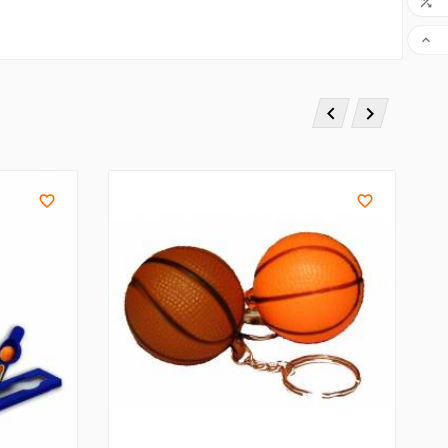





