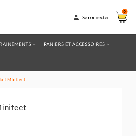
0

Se connecter
RAINEMENTS
PANIERS ET ACCESSOIRES
ket Minifeet
inifeet