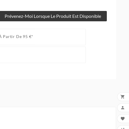
Prévenez-Moi Lorsque Le Produit Est Disponible
À Partir De 95 €*


