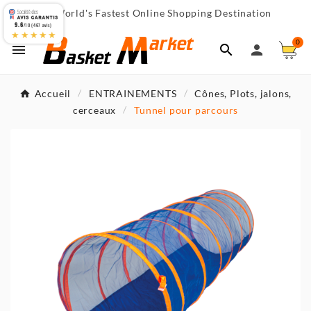
World's Fastest Online Shopping Destination

9.6
/10 (467 avis)
★★★★★
0



Accueil
ENTRAINEMENTS
Cônes, Plots, jalons,
cerceaux
Tunnel pour parcours