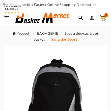
World's Fastest Online Shopping Destination

9.6
/10 (467 avis)
★★★★★
0



Accueil
BAGAGERIE
Sacs à dos-sac à dos
basket
Sac à dos Sport