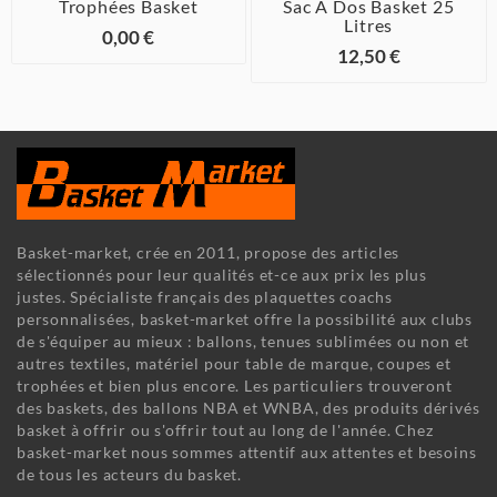
Trophées Basket
Sac À Dos Basket 25
Litres
0,00 €
12,50 €
Basket-market, crée en 2011, propose des articles
sélectionnés pour leur qualités et-ce aux prix les plus
justes. Spécialiste français des plaquettes coachs
personnalisées, basket-market offre la possibilité aux clubs
de s'équiper au mieux : ballons, tenues sublimées ou non et
autres textiles, matériel pour table de marque, coupes et
trophées et bien plus encore. Les particuliers trouveront
des baskets, des ballons NBA et WNBA, des produits dérivés
basket à offrir ou s'offrir tout au long de l'année. Chez
basket-market nous sommes attentif aux attentes et besoins
de tous les acteurs du basket.