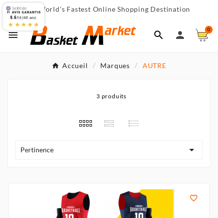
World's Fastest Online Shopping Destination

9.6
/10 (467 avis)
★★★★★
0



Accueil
Marques
AUTRE
3 produits

Pertinence
