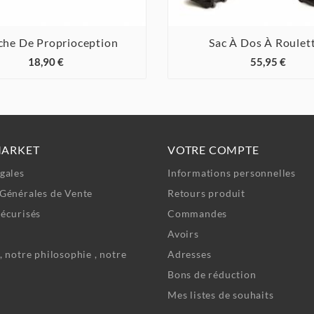
che De Proprioception
Sac À Dos À Roulet






18,90 €
55,95 €
MARKET
VOTRE COMPTE
gales
Informations personnelles
Générales de Vente
Retours produit
écurisés
Commandes
Avoirs
, notre philosophie , notre
Adresses
Bons de réduction
Mes listes de souhaits