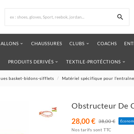

BALLONS
CHAUSSURES
CLUBS
COACHS
ENT
PRODUITS DERIVÉS
TEXTILE-PROTÉCTIONS
ques basket-bidons-sifflets
Matériel spécifique pour l'entraîn
Obstructeur De 
28,00 €
38,00 €
Économi
Nos tarifs sont TTC