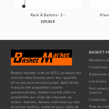
Rack À Ballons- 3 -
Plan



109,00 €
BASKET-
Mentions lé
Conditions 
Basket-market, crée en 2011, propose des
Paiements s
articles sélectionnés pour leur qualités
Livraisons
et-ce aux prix les plus justes. Spécialiste
français des plaquettes coachs
Nos valeurs
personnalisées, basket-market offre la
chartre
possibilité aux clubs de s'équiper au
Contactez
mieux : ballons, tenues sublimées ou non
Plan du site
et autres textiles, matériel pour table de