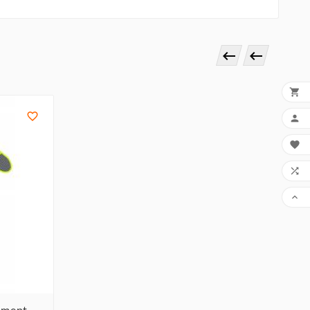








ement