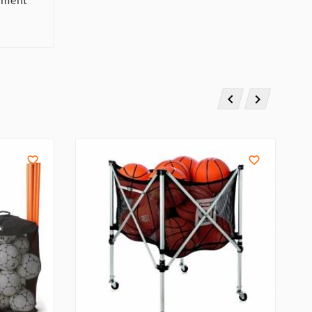



