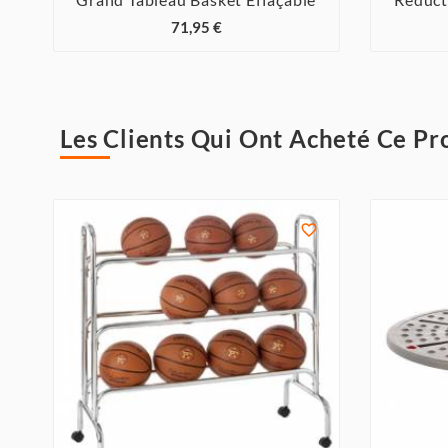



71,95 €
Les Clients Qui Ont Acheté Ce Pr
