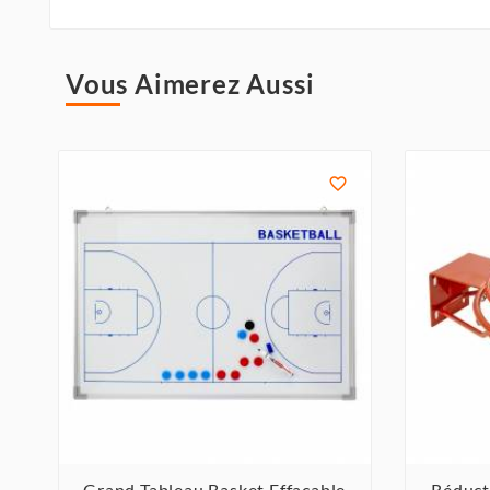
Vous Aimerez Aussi

Grand Tableau Basket Effaçable
Réduct