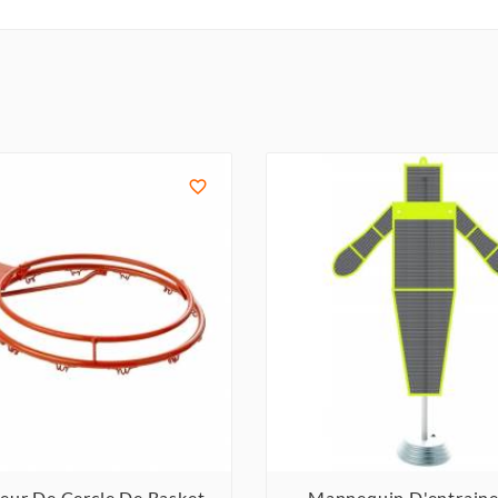

eur De Cercle De Basket
Mannequin D'entrain