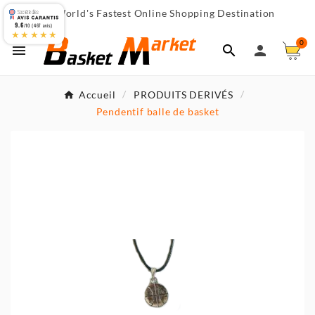
World's Fastest Online Shopping Destination

9.6
/10 (467 avis)
★★★★★
0



Accueil
PRODUITS DERIVÉS
Pendentif balle de basket