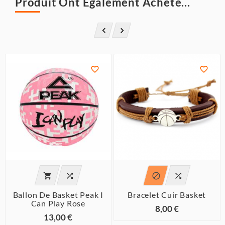
Produit Ont Également Acheté...








Ballon De Basket Peak I
Bracelet Cuir Basket
Can Play Rose
8,00 €
13,00 €