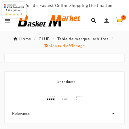
World's Fastest Online Shopping Destination

9.6
/10 (467 avis)
★★★★★
0



Home
CLUB
Table de marque- arbitres
Tableaux d'affichage
3 products

Relevance