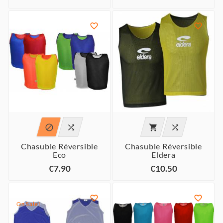






Chasuble Réversible
Chasuble Réversible
Eco
Eldera
€7.90
€10.50


On Sale!