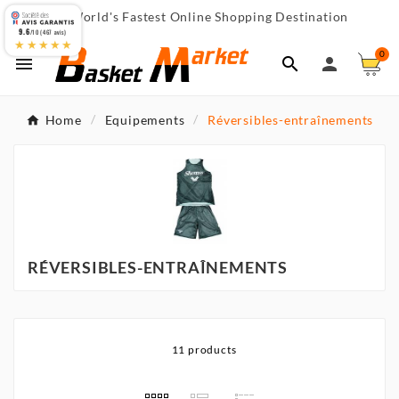
World's Fastest Online Shopping Destination

9.6
/10 (467 avis)
★★★★★
0



Home
Equipements
Réversibles-entraînements
RÉVERSIBLES-ENTRAÎNEMENTS
11 products