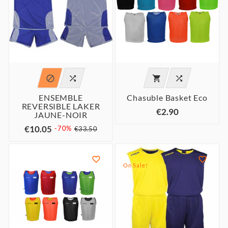




ENSEMBLE
Chasuble Basket Eco
REVERSIBLE LAKER
€2.90
JAUNE-NOIR
€10.05
-70%
€33.50


On Sale!