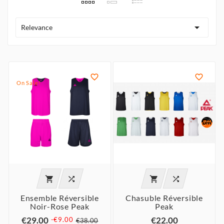

Relevance


On Sale!




Ensemble Réversible
Chasuble Réversible
Noir-Rose Peak
Peak
€29.00
€22.00
-€9.00
€38.00