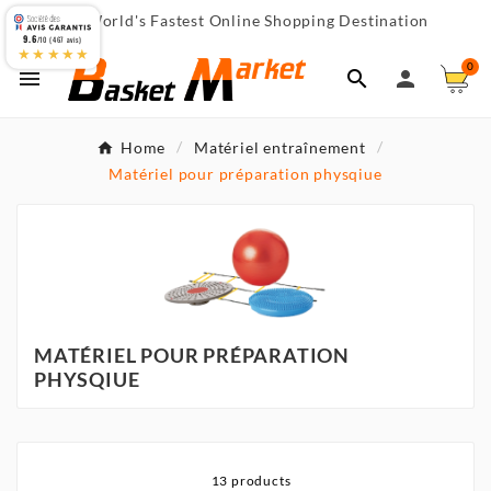
World's Fastest Online Shopping Destination

9.6
/10 (467 avis)
★★★★★
0



Home
Matériel entraînement
Matériel pour préparation physqiue
MATÉRIEL POUR PRÉPARATION
PHYSQIUE
13 products