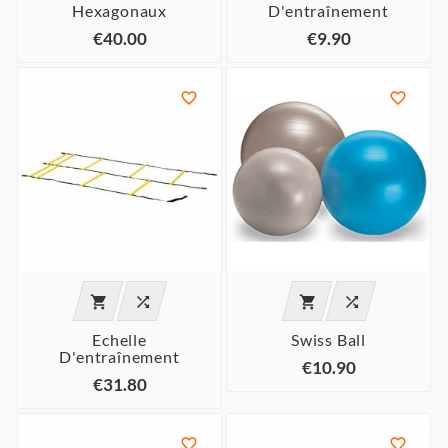
Hexagonaux
D'entraînement
€40.00
€9.90






Echelle
Swiss Ball
D'entraînement
€10.90
€31.80

