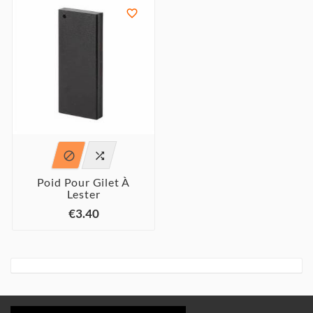



Poid Pour Gilet À
Lester
€3.40