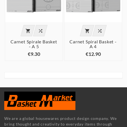




Carnet Spirale Basket
Carnet Spiral Basket -
- A 5
A 4
€9.30
€12.90
We are a global housewares product design company. We
bring thought and creativity to everyday items through