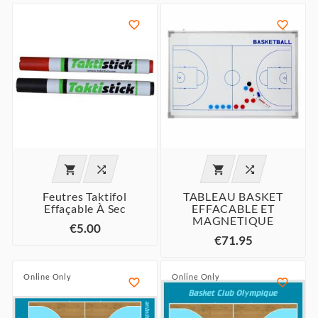






Feutres Taktifol
TABLEAU BASKET
Effaçable À Sec
EFFACABLE ET
MAGNETIQUE
€5.00
€71.95
Online Only
Online Only

