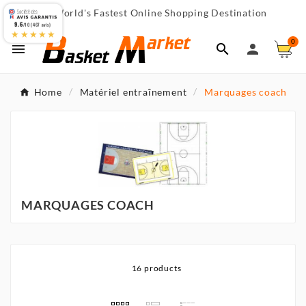
World's Fastest Online Shopping Destination

9.6
/10 (467 avis)
★★★★★
0



Home
Matériel entraînement
Marquages coach
MARQUAGES COACH
16 products