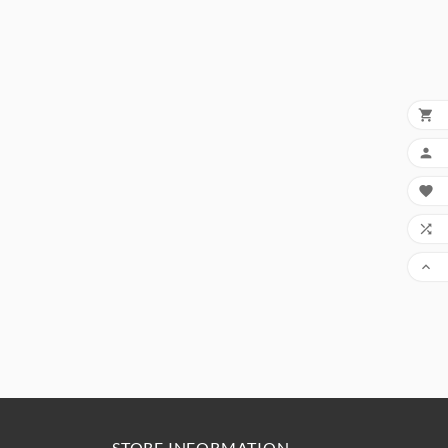





STORE INFORMATION