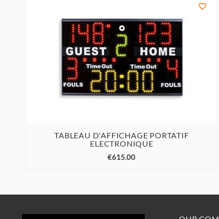

TABLEAU D'AFFICHAGE PORTATIF
ELECTRONIQUE



€615.00
OUR COM