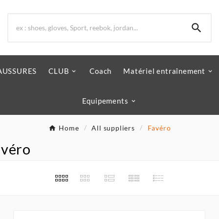

AUSSURES
CLUB
Coach
Matériel entraînement
Equipements
Home
All suppliers
Favéro
avéro