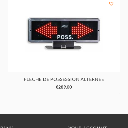

FLECHE DE POSSESSION ALTERNEE



€289.00
PANY
YOUR ACCOUNT