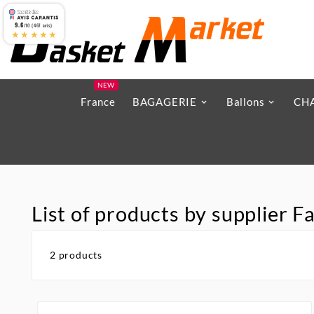
9.6
/10 (467 avis)
★★★★★
NEW
France
BAGAGERIE
Ballons
CH
List of products by supplier F
2 products