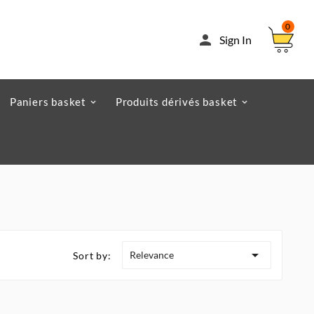
0

Sign In
Paniers basket
Produits dérivés basket

Relevance
Sort by: