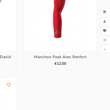





cDavid
Manchon Peak Avec Renfort



€12.00
