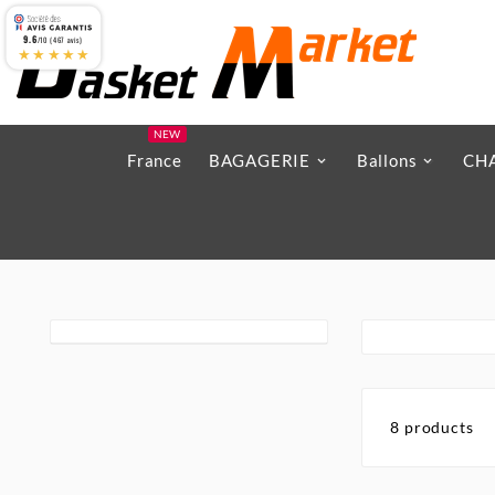
9.6
/10 (467 avis)
★★★★★
NEW
France
BAGAGERIE
Ballons
CH
8 products