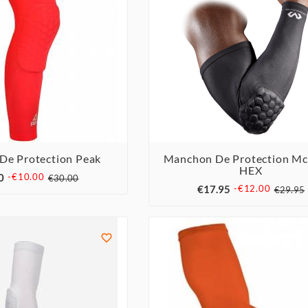
De Protection Peak
Manchon De Protection M


HEX



0
-€10.00
€30.00
€17.95
-€12.00
€29.95
