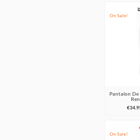
On Sale!
Pantalon De
Ren

€34.9
On Sale!