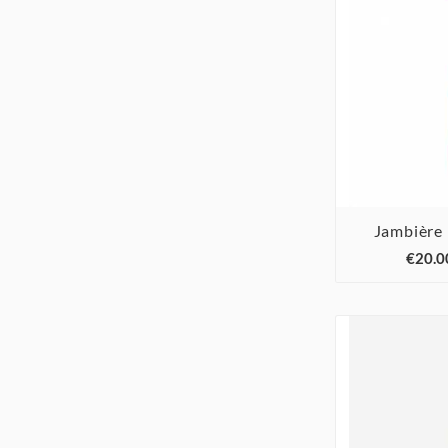
Jambière 

€20.0