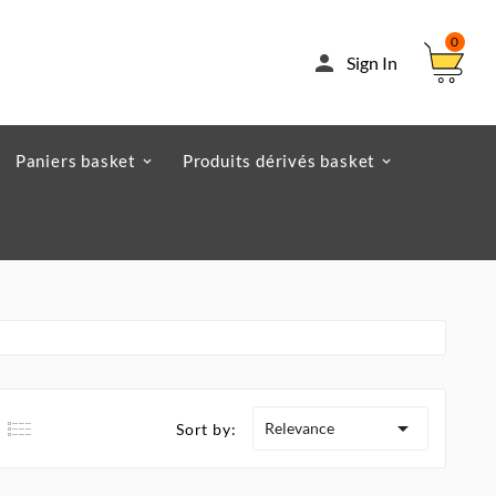
0

Sign In
Paniers basket
Produits dérivés basket

Relevance
Sort by: