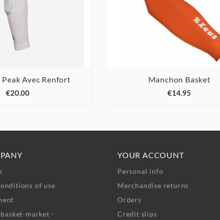
Peak Avec Renfort
Manchon Basket





€20.00
€14.95
PANY
YOUR ACCOUNT
e
Personal info
onditions of use
Merchandise returns
ment
Orders
- basket-market -
Credit slips