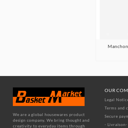
Manchon 

OUR COM
Legal Notic
Terms and c
We are a global housewares product
Secure pay
design company. We bring thought and
- Livraison
creativity to everyday items through