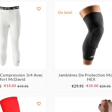

On Sale!
 Compression 3/4 Avec
Jambières De Protection Mc
fort McDavid
HEX





5
€29.95
-€15.00
-€10.00
€49.95
€39.95
